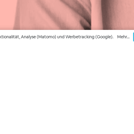
ktionalität, Analyse (Matomo) und Werbetracking (Google).
Mehr...
uthentisch, Direkt, Ec
Termin
Angebot