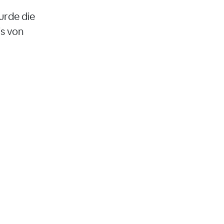
urde die
s von