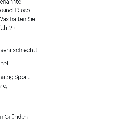
genannte
sind. Diese
Was halten Sie
wicht?«
sehr schlecht!
nel:
mäßig Sport
re,
hen Gründen