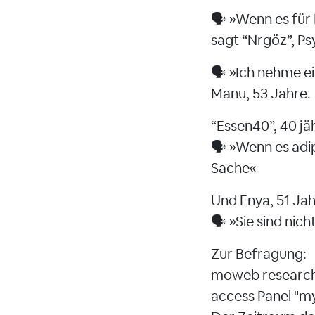
🗣️ »Wenn es für
sagt “Nrgöz”, Ps
🗣️ »Ich nehme e
Manu, 53 Jahre.
“Essen40”, 40 jä
🗣️ »Wenn es adi
Sache«
Und Enya, 51 Jah
🗣️ »Sie sind ni
Zur Befragung:
moweb research 
access Panel "my