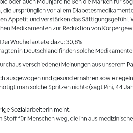
c oder auch Mounjaro heißen die Marken für so
 die ursprünglich vor allem Diabetesmedikamente 
den Appetit und verstärken das Sättigungsgefühl. 
lchen Medikamenten zur Reduktion von Körperge
DerWoche lautete dazu: 30,8%
efragten in Deutschland finden solche Medikamente 
(durchaus verschiedene) Meinungen aus unserem Pa
 sich ausgewogen und gesund ernähren sowie regel
nötigt man solche Spritzen nicht« (sagt Pini, 44 Jah
hrige Sozialarbeiterin meint:
n Stoff für Menschen weg, die ihn aus medizinisc