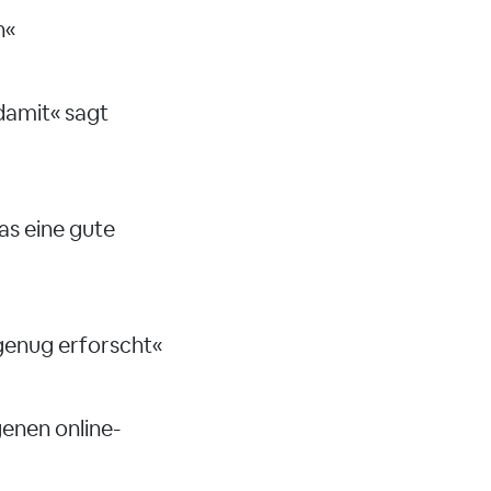
n«
damit« sagt
as eine gute
 genug erforscht«
enen online-