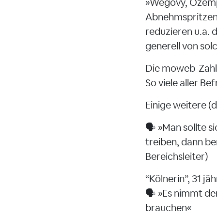
»Wegovy, Ozempi
Abnehmspritzen,
reduzieren u.a. 
generell von so
Die moweb-Zahl
So viele aller B
Einige weitere 
🗣️ »Man sollte
treiben, dann be
Bereichsleiter)
“Kölnerin”, 31 jä
🗣️ »Es nimmt de
brauchen«