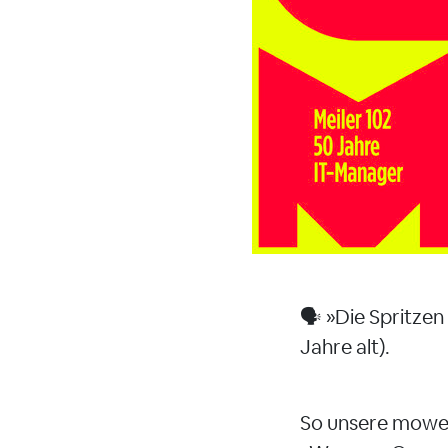
🗣️ »Die Spritze
Jahre alt).
So unsere mow