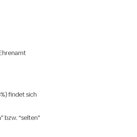
n Ehrenamt
%) findet sich
” bzw. “selten”