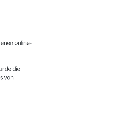
enen online-
urde die
s von