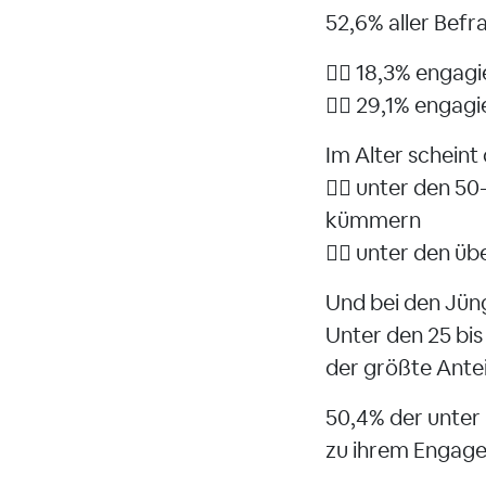
52,6% aller Befr
👉🏻 18,3% engag
👉🏻 29,1% engag
Im Alter schein
👉🏻 unter den 5
kümmern
👉🏻 unter den üb
Und bei den Jü
Unter den 25 bis 
der größte Anteil
50,4% der unter 
zu ihrem Engag