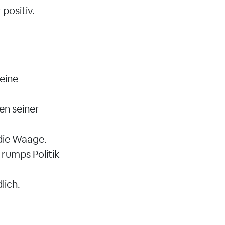
positiv.
meine
en seiner
 die Waage.
Trumps Politik
lich.