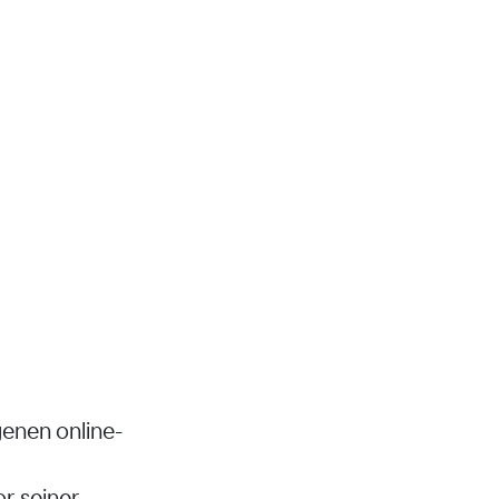
enen online-
r seiner