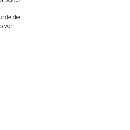
urde die
s von