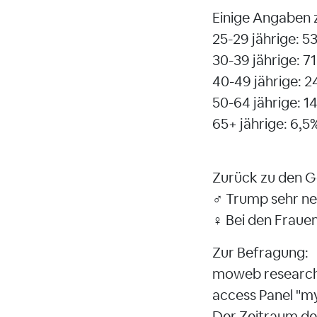
Einige Angaben z
25-29 jährige: 53
30-39 jährige: 71
40-49 jährige: 2
50-64 jährige: 1
65+ jährige: 6,5%
Zurück zu den 
♂️ Trump sehr n
♀️ Bei den Frauen
Zur Befragung:
moweb research 
access Panel "my
Der Zeitraum der