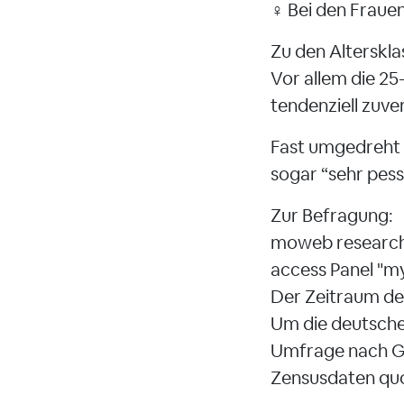
♀️ Bei den Fraue
Zu den Alterskla
Vor allem die 25
tendenziell zuver
Fast umgedreht i
sogar “sehr pess
Zur Befragung:
moweb research 
access Panel "my
Der Zeitraum de
Um die deutsche
Umfrage nach Ge
Zensusdaten quo