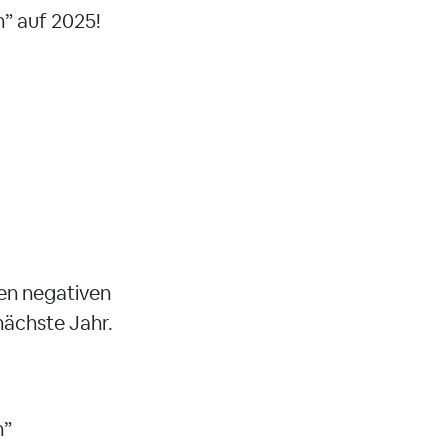
h” auf 2025!
gen negativen
nächste Jahr.
h”