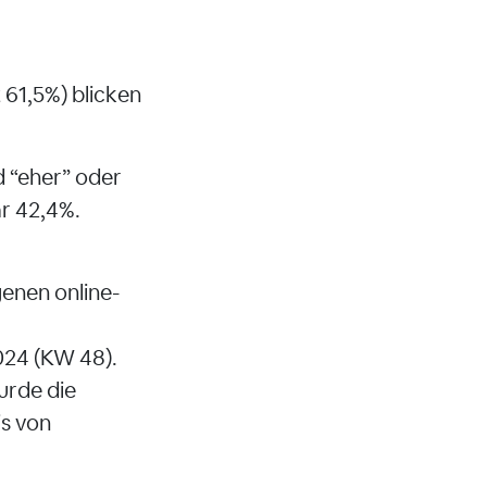
 61,5%) blicken
d “eher” oder
ar 42,4%.
enen online-
024 (KW 48).
urde die
s von