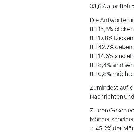
33,6% aller Befr
Die Antworten im
👉🏻 15,8% blicke
👉🏻 17,8% blicke
👉🏻 42,7% geben
👉🏻 14,6% sind e
👉🏻 8,4% sind se
👉🏻 0,8% möchte
Zumindest auf de
Nachrichten und 
Zu den Geschlec
Männer scheinen s
♂️ 45,2% der Män