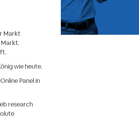
er Markt
 Markt.
ft.
König wie heute.
Online Panel in
web research
solute