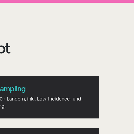
ot
Sampling
0+ Ländern, inkl. Low-Incidence- und
ng.