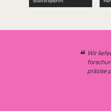
qualitätsgeprüft.
Mar
Wir liefe
forschun
präzise p