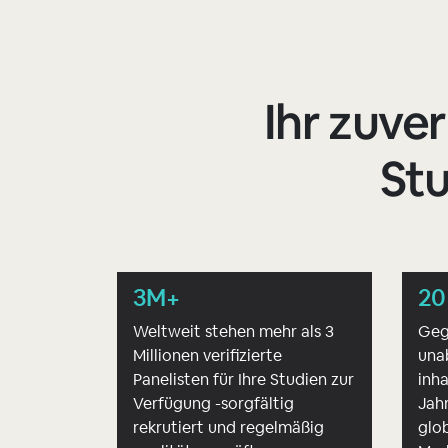
Ihr zuver
Stu
3M+
20
Weltweit stehen mehr als 3
Geg
Millionen verifizierte
una
Panelisten für Ihre Studien zur
inha
Verfügung -sorgfältig
Jahr
rekrutiert und regelmäßig
glo