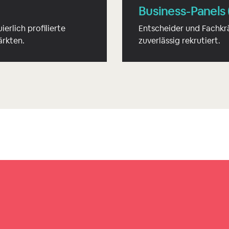
Business-Panels 
rlich profilierte
Entscheider und Fachkrä
ärkten.
zuverlässig rekrutiert.