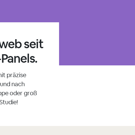
oweb seit
Panels.
it präzise
t und nach
uppe oder groß
Studie!