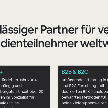
lässiger Partner für ve
dienteilnehmer welt
+
B2B & B2C
ründet im Jahr 2004,
Umfassende Erfahrung in
bhängig und
und B2C Forschung -mit
bergeführt -seit über 20
dedizierten B2B-Panels u
en Ihr Spezialist für
bewährten Methoden für
bale Online-
beide Zielgruppenwelten