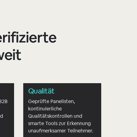
rifizierte
weit
Qualität
 B2B
Geprüfte Panelisten,
kontinuierliche
nd
Qualitätskontrollen und
smarte Tools zur Erkennung
.
unaufmerksamer Teilnehmer.