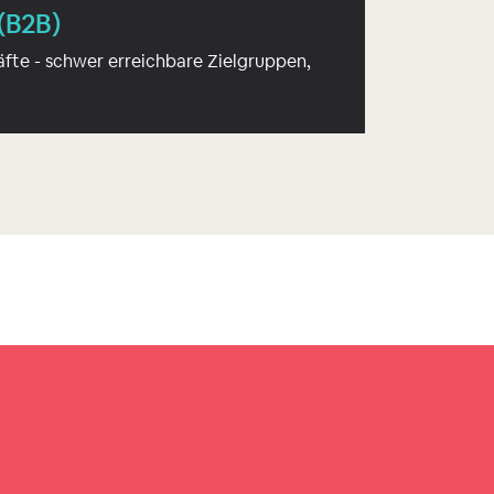
(B2B)
fte - schwer erreichbare Zielgruppen,