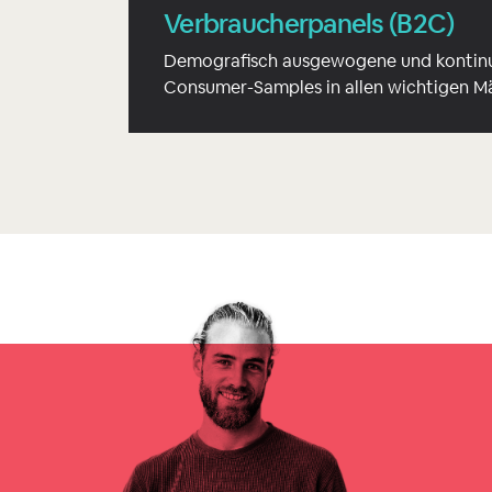
Verbraucherpanels (B2C)
Demografisch ausgewogene und kontinuie
Consumer-Samples in allen wichtigen M